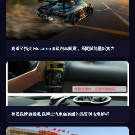
賽道至指尖 McLaren頂級跑車圖賞，瞬間賦能壁紙實力
美國龜牌表板蠟 龜博士汽車儀表蠟的品質與市場解析