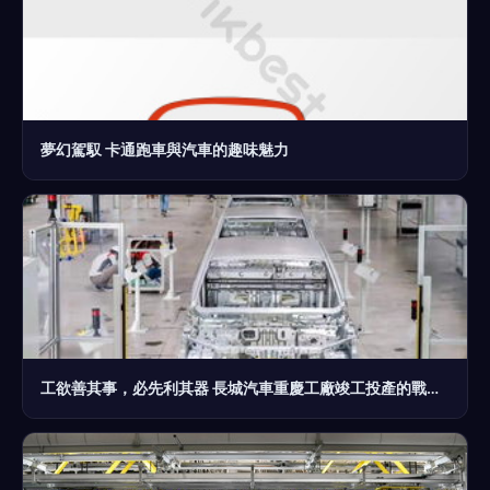
夢幻駕馭 卡通跑車與汽車的趣味魅力
工欲善其事，必先利其器 長城汽車重慶工廠竣工投產的戰略意義