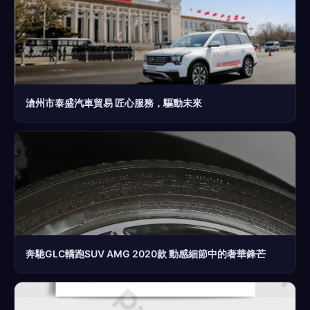
滄州市泰盛汽車貿易 匠心服務，驅動未來
奔馳GLC轎跑SUV AMG 2020款 動感細節中的奢華鋒芒